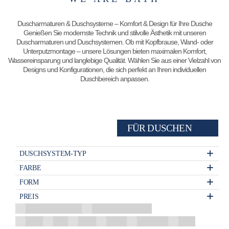
Duscharmaturen & Duschsysteme – Komfort & Design für Ihre Dusche
Genießen Sie modernste Technik und stilvolle Ästhetik mit unseren
Duscharmaturen und Duschsystemen. Ob mit Kopfbrause, Wand- oder
Unterputzmontage – unsere Lösungen bieten maximalen Komfort,
Wassereinsparung und langlebige Qualität. Wählen Sie aus einer Vielzahl von
Designs und Konfigurationen, die sich perfekt an Ihren individuellen
Duschbereich anpassen.
FÜR DUSCHEN
DUSCHSYSTEM-TYP
FARBE
FORM
PREIS
Aufputz-Duschsystem
Unterputz-Duschsystem
Beige
Blau
Braun
Chrom
Dunkelgrau
Eiche