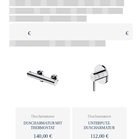
Gelb
Gold
Grafit
Graphite
Grau
Grün
Lila
Mehrfarbig
Nuss
Perlgrau
Rosa
Satin
Schwarz
Schwarz glänzend
Schwarz matt
Weiß
€
€
Abgerundet rechteckig
Oval
Rechteckig
Rund
Duscharmaturen
Duscharmaturen
DUSCHARMATUR MIT
UNTERPUTZ-
THERMOSTAT
DUSCHARMATUR
140,00
€
112,00
€