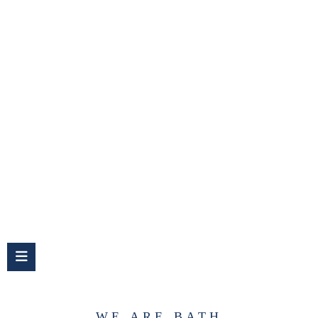
Für Duschen
WE ARE BATH