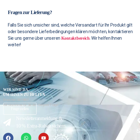
Fragen zur Lieferung?
Falls Sie sich unsicher sind, welche Versandart für Ihr Produkt gilt
oder besondere Lieferbedingungen klären möchten, kontaktieren
Sie uns gerne über unseren
. Wir helfen Ihnen
Kontaktbereich
weiter!
WIR SIND DA,
UM IHNEN ZU HELFEN
Brauchen Sie Hilfe?
Wir sind immer für Sie da – bei jeder Frage.
K
Frage stellen
Newsletteranmeldung &
10 % Extra-Rabatt sichern.