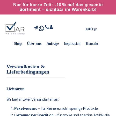
Nur für kurze Zeit: -10 % auf das gesamte
Sortiment – sichtbar im Warenkorb!
0,00
€
Shop
Über uns
Anfrage
Inspiration
Kontakt
Versandkosten &
Lieferbedingungen
Lieferarten
Wir bieten zwei Versandarten an:
Paketversand
– für kleinere, nicht sperrige Produkte.
Lieferung per Spedition
– für große und sperrige Artikel, die