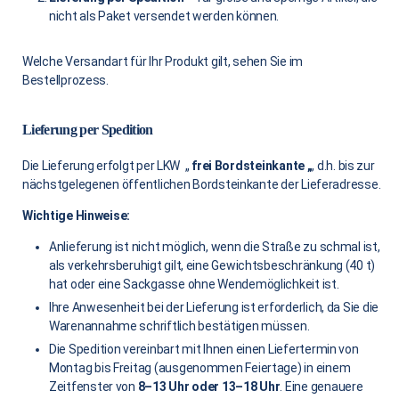
nicht als Paket versendet werden können.
Welche Versandart für Ihr Produkt gilt, sehen Sie im
Bestellprozess.
Lieferung per Spedition
Die Lieferung erfolgt per LKW „
frei Bordsteinkante „
, d.h. bis zur
nächstgelegenen öffentlichen Bordsteinkante der Lieferadresse.
Wichtige Hinweise:
Anlieferung ist nicht möglich, wenn die Straße zu schmal ist,
als verkehrsberuhigt gilt, eine Gewichtsbeschränkung (40 t)
hat oder eine Sackgasse ohne Wendemöglichkeit ist.
Ihre Anwesenheit bei der Lieferung ist erforderlich, da Sie die
Warenannahme schriftlich bestätigen müssen.
Die Spedition vereinbart mit Ihnen einen Liefertermin von
Montag bis Freitag (ausgenommen Feiertage) in einem
Zeitfenster von
8–13 Uhr oder 13–18 Uhr
. Eine genauere