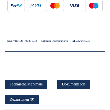
SKU
VRBrDU- Y1245-KCR
Kategorie
Duscharmaturen
Schlagwort
black
Technische Merkmale
Dokumentation
Rezensionen (0)