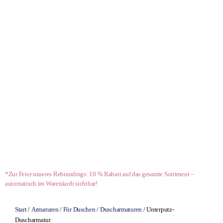
- 10 %*
*Zur Feier unseres Rebrandings: 10 % Rabatt auf das gesamte Sortiment –
automatisch im Warenkorb sichtbar!
Start
/
Armaturen
/
Für Duschen
/
Duscharmaturen
/ Unterputz-
Duscharmatur