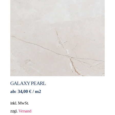
GALAXY PEARL
ab:
34,00
€
/ m2
inkl. MwSt.
zzgl.
Versand