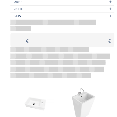
FARBE
BREITE
PREIS
Aufsatzwaschbecken
Einbauwaschbecken
Standbecken
Waschtisch
€
€
Weiß
Schwarz
Grün
Gold
Mehrfarbig
101 cm
120 cm
121 cm
23 cm
33-37 cm
40-49 cm
42 cm
45 cm
45-49 cm
46 cm
50 cm
50-59 cm
51 cm
51-54 cm
53 cm
55.5 cm
59 cm
60 cm
60-63 cm
60-66 cm
61 cm
70 cm
81 cm