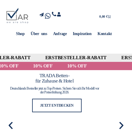
0,00
€
Shop
Über uns
Anfrage
Inspiration
Kontakt
ER-RABATT
ERSTBESTELLER-RABATT
ERST
10% OFF
10% OFF
10% OFF
TRADA Betten-
für Zuhause & Hotel
Deutschlands Bestseller jetzt zu Top-Preisen. Sichern Sie sich Ihr Modell vor
der Preiserhöhung 2026.
JETZT ENTDECKEN