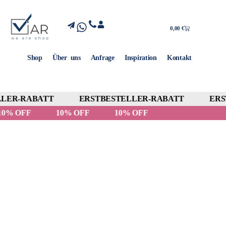
0,00
€
Shop
Über uns
Anfrage
Inspiration
Kontakt
LER-RABATT
ERSTBESTELLER-RABATT
ERST
10% OFF
10% OFF
10% OFF