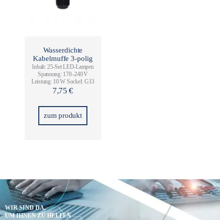
Wasserdichte
Kabelmuffe 3-polig
Inhalt: 25-Set LED-Lampen
Spannung: 170–240 V
Leistung: 10 W Sockel: G13
7,75
€
zum produkt
WIR SIND DA,
UM IHNEN ZU HELFEN