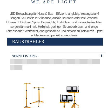
WE ARE LIGHT
LED-Beleuchtung für Haus & Bau – Effizient, langlebig, leistungsstark!
Bringen Sie Licht in Ihr Zuhause, auf die Baustelle oder ins Gewerbe!
Unsere LED-Fluter, Spots, Downlights, T8-Röhren und Fassadenleuchten
sorgen für maximale Helligkeit, geringen Stromverbrauch und lange
Lebensdauer. Wetterfest, energiesparend und einfach zu installieren – jetzt
entdecken und perfekt ausleuchten!
BAUSTRAHLER
NENNLEISTUNG
12 W
150 W
18 W
35 W
36 W
40 W
50 W
60 W