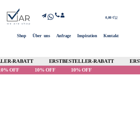
0,00
€
Shop
Über uns
Anfrage
Inspiration
Kontakt
LER-RABATT
ERSTBESTELLER-RABATT
ERST
10% OFF
10% OFF
10% OFF