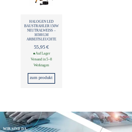
HALOGEN LED
BAUSTRAHLER 150W
NEUTRALWEISS – 1
6500 LM A
RBEITSLEUCHTE
55,95
€
● Auf Lager
Versand in 5–8
Werktagen
zum produkt
WIR SIND DA,