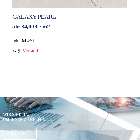
GALAXY PEARL
ab:
34,00
€
/ m2
inkl. MwSt.
zzgl.
Versand
WIR SIND DA,
UM IHNEN ZU HELFEN
Brauchen Sie Hilfe?
Wir sind immer für Sie da – bei jeder Frage.
K
Frage stellen