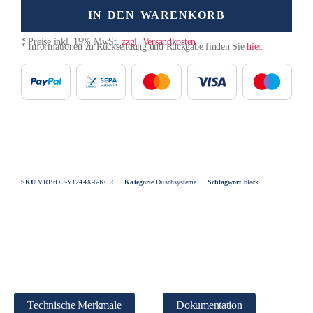
IN DEN WARENKORB
* Preise inkl. 19% MwSt.
zzgl. Versandkosten
* Informationen zu Rücksendung und Rückgabe finden Sie
hier
.
SKU
VRBrDU-Y1244X-6-KCR
Kategorie
Duschsysteme
Schlagwort
black
Technische Merkmale
Dokumentation