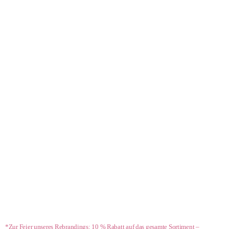
- 10 %*
*Zur Feier unseres Rebrandings: 10 % Rabatt auf das gesamte Sortiment –