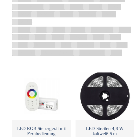
805x480x542
80x100
80x40
80x47
80x60
80x80
858x500
90x90
über 120
Ø 21,7
Ø 25,5
Beige
Blau
Braun
Chrom
Dunkelgrau
Eiche
Gelb
Gold
Grafit
Graphite
Grau
Grün
Lila
Mehrfarbig
Nuss
Perlgrau
Rosa
Satin
Schwarz
Schwarz glänzend
Schwarz matt
Weiß
LED RGB Steuergerät mit
LED-Streifen 4,8 W
Fernbedienung
kaltweiß 5 m