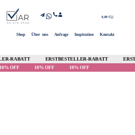
0,00
€
Shop
Über uns
Anfrage
Inspiration
Kontakt
ER-RABATT
ERSTBESTELLER-RABATT
ERST
10% OFF
10% OFF
10% OFF