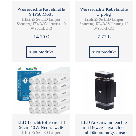
Wasserdichte Kabelmuffe
Wasserdichte Kabelmuffe
Y IP68 M685
3-polig
Inhalt: 25-Set LED-Lampen
Inhalt: 25-Set LED-Lampen
Spannung: 170–240 V Leistung: 10
Spannung: 170–240 V Leistung: 10
W Sockel: G13
W Sockel: G13
14,15
€
7,75
€
zum produkt
zum produkt
LED-Leuchtstoffröhre T8
LED Außenwandleuchte
60cm 10W Neutralweiß
mit Bewegungsmelder
und Dämmerungssensor
Inhalt: 25-Set LED-Lampen