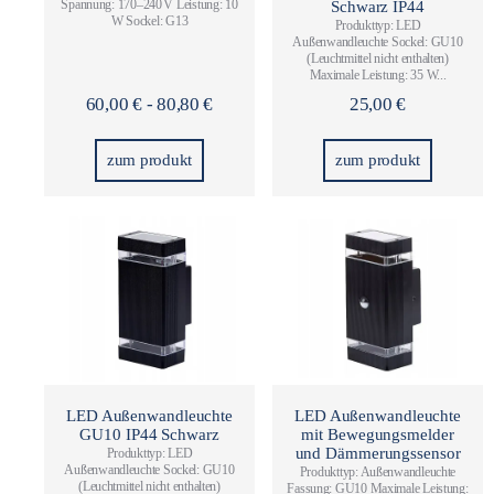
Spannung: 170–240 V Leistung: 10
Schwarz IP44
W Sockel: G13
Produkttyp: LED
Außenwandleuchte Sockel: GU10
(Leuchtmittel nicht enthalten)
Maximale Leistung: 35 W...
60,00
€
-
80,80
€
25,00
€
zum produkt
zum produkt
LED Außenwandleuchte
LED Außenwandleuchte
GU10 IP44 Schwarz
mit Bewegungsmelder
und Dämmerungssensor
Produkttyp: LED
Außenwandleuchte Sockel: GU10
Produkttyp: Außenwandleuchte
(Leuchtmittel nicht enthalten)
Fassung: GU10 Maximale Leistung: