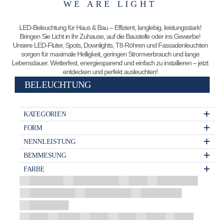
WE ARE LIGHT
LED-Beleuchtung für Haus & Bau – Effizient, langlebig, leistungsstark!
Bringen Sie Licht in Ihr Zuhause, auf die Baustelle oder ins Gewerbe!
Unsere LED-Fluter, Spots, Downlights, T8-Röhren und Fassadenleuchten
sorgen für maximale Helligkeit, geringen Stromverbrauch und lange
Lebensdauer. Wetterfest, energiesparend und einfach zu installieren – jetzt
entdecken und perfekt ausleuchten!
BELEUCHTUNG
KATEGORIEN
FORM
NENNLEISTUNG
BEMMESUNG
FARBE
Baustrahler
Deckenleuchten
Spots
LED Lampen
Schienensystem
Fassadenleuchte
LED-Streifen
Lichtzubehör
12 W
150 W
18 W
35 W
36 W
40 W