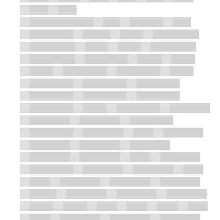
50 W
60 W
Abgerundet rechteckig
Oval
Rechteckig
Rund
1005x460x542
100x100
100x40
1105-1265x400
1105-1265x510
110x40
110x47
1110-1340x300
1110-1340x500
1205x460x542
120x40
120x47
130x40
1500x800x580
1500x800x600
150x40
1600x750x580
1670x780x720
1670x840x560
1670x840x560
1700x750x760
1700x780x680
1700x800x580
170x47
1720x730x740
200x390x542
200x460x542
300x240x600
300x250x1400
300x300x1700
300x300x840
30x60
340x485x325
350x530x320
350x535x375
355x510x325
355x510x340
365x490x325
40x40
500x240x600
500x300x1700
500x300x840
505x390x542
50x40
50x50
600x390x540
600x390x870
600x456x542
600x800
605x390x542
605x460x542
605x470x542
60x100
60x120
60x40
60x47
60x60
60x80
70x70
800x456x542
805x390x542
805x460x542