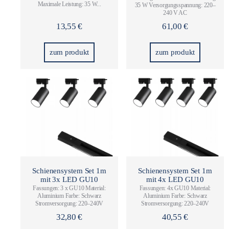
Maximale Leistung: 35 W...
35 W Versorgungsspannung: 220–
240 V AC
13,55
€
61,00
€
zum produkt
zum produkt
Schienensystem Set 1m
Schienensystem Set 1m
mit 3x LED GU10
mit 4x LED GU10
Fassungen: 3 x GU10 Material:
Fassungen: 4x GU10 Material:
Aluminium Farbe:
Schwarz
Aluminium Farbe:
Schwarz
Stromversorgung: 220–240V​
Stromversorgung: 220–240V​
32,80
€
40,55
€