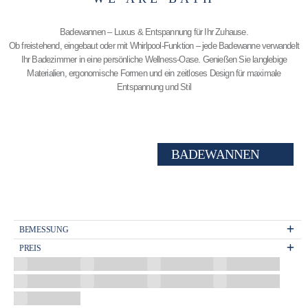
Badewannen – Luxus & Entspannung für Ihr Zuhause.
Ob freistehend, eingebaut oder mit Whirlpool-Funktion – jede Badewanne verwandelt
Ihr Badezimmer in eine persönliche Wellness-Oase. Genießen Sie langlebige
Materialien, ergonomische Formen und ein zeitloses Design für maximale
Entspannung und Stil
BADEWANNEN
BEMESSUNG
PREIS
1500x800x600
1670x780x720
1670x840x560
1700x750x760
1700x780x680
1700x800x580
1670x840x560
1500x800x580
1600x750x580