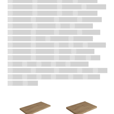
1500x800x580
1500x800x600
150x40
1600x750x580
1670x780x720
1670x840x560
1670x840x560
1700x750x760
1700x780x680
1700x800x580
170x47
1720x730x740
200x390x542
200x460x542
300x240x600
300x250x1400
300x300x1700
300x300x840
30x60
340x485x325
350x530x320
350x535x375
355x510x325
355x510x340
365x490x325
40x40
500x240x600
500x300x1700
500x300x840
505x390x542
50x40
50x50
600x390x540
600x390x870
600x456x542
600x800
605x390x542
605x460x542
605x470x542
60x100
60x120
60x40
60x47
60x60
60x80
70x70
800x456x542
805x390x542
805x460x542
805x480x542
80x100
80x40
80x47
80x60
80x80
858x500
90x90
über 120
Ø 21,7
Ø 25,5