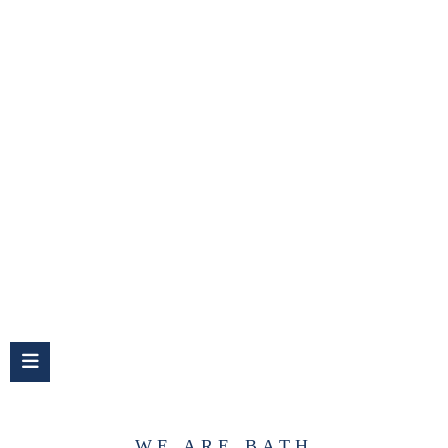
Waschtischplatte
WE ARE BATH