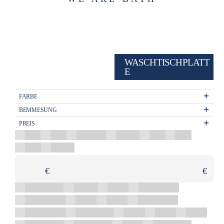
WASCHTISCHPLATT
E
FARBE
BEMMESUNG
PREIS
Gold
Grün
Mehrfarbig
Schwarz
Weiß
Eiche
Nuss
Graphite
€
€
1005x460x542
100x100
100x40
1105-1265x400
1105-1265x510
110x40
110x47
1110-1340x300
1110-1340x500
1205x460x542
120x40
120x47
130x40