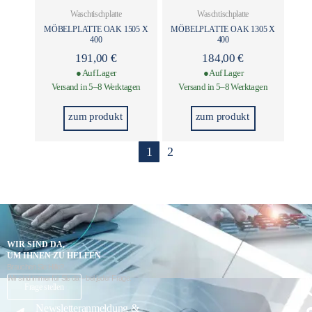
Waschtischplatte
Waschtischplatte
MÖBELPLATTE OAK 1505 X
MÖBELPLATTE OAK 1305 X
400
400
191,00
€
184,00
€
● Auf Lager
● Auf Lager
Versand in 5–8 Werktagen
Versand in 5–8 Werktagen
zum produkt
zum produkt
1
2
WIR SIND DA,
UM IHNEN ZU HELFEN
Brauchen Sie Hilfe?
Wir sind immer für Sie da – bei jeder Frage.
K
Frage stellen
Newsletteranmeldung &