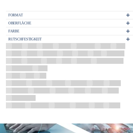
FORMAT
OBERFLÄCHE
FARBE
RUTSCHFESTIGKEIT
Beige
Blau
Braun
Chrom
Dunkelgrau
Eiche
Gelb
Gold
Grafit
Graphite
Grau
Grün
Lila
Mehrfarbig
Nuss
Perlgrau
Rosa
Satin
Schwarz
Schwarz glänzend
Schwarz matt
Weiß
R10
R11
R9
100x100
120x120
20x120
30,3x61,3
30x60
30×90
60,5x60,5
60,8x60,8
60x120
60x60
60x90
90x90
DECOR 30×90
Antislip
Geschliffen
Glänzend
Lappato
Matt
Poliert