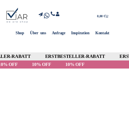
0,00
€
Shop
Über uns
Anfrage
Inspiration
Kontakt
LER-RABATT
ERSTBESTELLER-RABATT
ERST
10% OFF
10% OFF
10% OFF