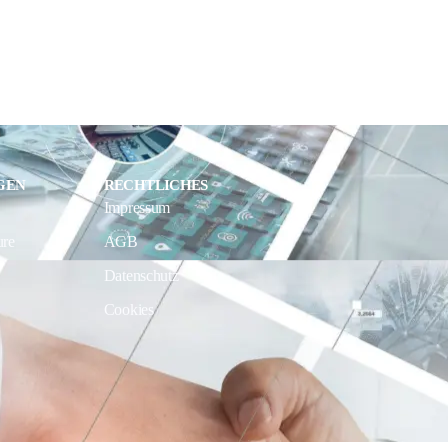
GEN
RECHTLICHES
Impressum
ure
AGB
Datenschutz
Cookies