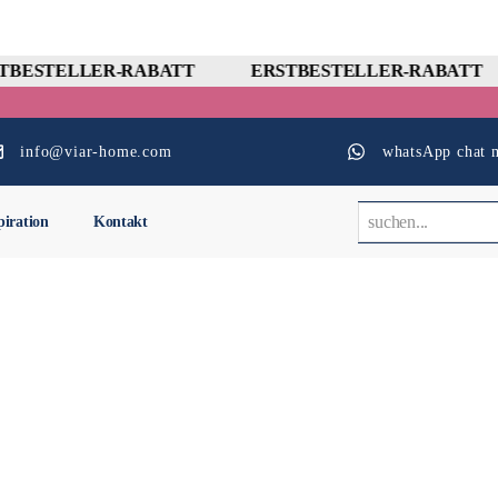
TBESTELLER-RABATT
ERSTBESTELLER-RABATT
info@viar-home.com
whatsApp chat m
piration
Kontakt