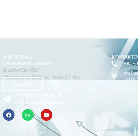
WIR SIND DA,
KONTAKTI
UM IHNEN ZU HELFEN
+49176
Brauchen Sie Hilfe?
Am Ring
Wir sind immer für Sie da – bei jeder Frage.
86420 D
Frage stellen
info@vi
Newsletteranmeldung &
10 % Extra-Rabatt sichern.