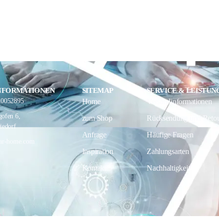
NFORMATIONEN
SITEMAP
SERVICE & LEISTUN
10052895
Home
Versandinformationen
ofen 6,
zum Shop
Rücksendung und Reto
iedorf
Anfrage
Häufige Fragen
ar-home.com
Inspiration
Zahlungsarten
Kontakt
Nachhaltigkeit