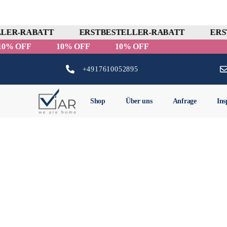
LER-RABATT
ERSTBESTELLER-RABATT
ERS
10% OFF
10% OFF
10% OFF
+4917610052895
Shop
Über uns
Anfrage
Ins