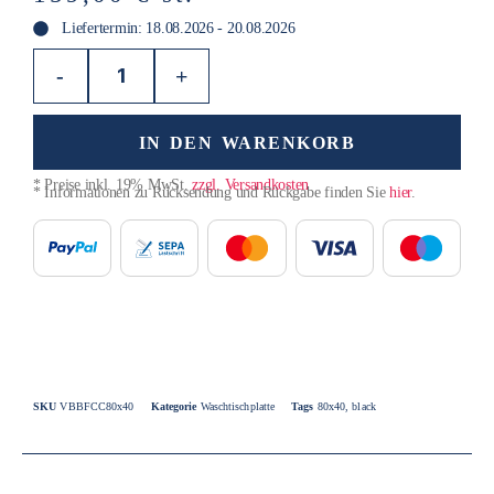
Liefertermin: 18.08.2026 - 20.08.2026
-
+
IN DEN WARENKORB
* Preise inkl. 19% MwSt.
zzgl. Versandkosten
* Informationen zu Rücksendung und Rückgabe finden Sie
hier
.
SKU
VBBFCC80x40
Kategorie
Waschtischplatte
Tags
80x40
,
black