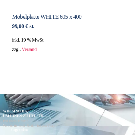
Möbelplatte WHITE 605 x 400
99,00
€
st.
inkl. 19 % MwSt.
zzgl.
Versand
WIR SIND DA,
UM IHNEN ZU HELFEN
Brauchen Sie Hilfe?
Wir sind immer für Sie da – bei jeder Frage.
K
Frage stellen