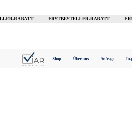
LLER-RABATT
ERSTBESTELLER-RABATT
ERS
10% OFF
10% OFF
10% OFF
+4917610052895
Shop
Über uns
Anfrage
Ins