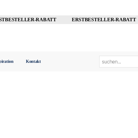
TBESTELLER-RABATT
ERSTBESTELLER-RABATT
info@viar-home.com
whatsApp chat m
piration
Kontakt