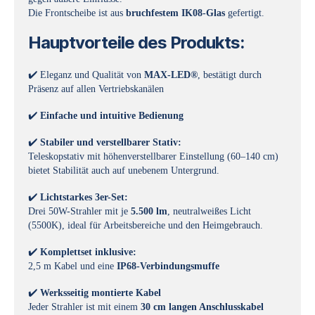
Die Frontscheibe ist aus
bruchfestem IK08-Glas
gefertigt.
Hauptvorteile des Produkts:
✔️ Eleganz und Qualität von
MAX-LED®
, bestätigt durch
Präsenz auf allen Vertriebskanälen
✔️
Einfache und intuitive Bedienung
✔️
Stabiler und verstellbarer Stativ:
Teleskopstativ mit höhenverstellbarer Einstellung (60–140 cm)
bietet Stabilität auch auf unebenem Untergrund.
✔️
Lichtstarkes 3er-Set:
Drei 50W-Strahler mit je
5.500 lm
, neutralweißes Licht
(5500K), ideal für Arbeitsbereiche und den Heimgebrauch.
✔️
Komplettset inklusive:
2,5 m Kabel und eine
IP68-Verbindungsmuffe
✔️
Werksseitig montierte Kabel
Jeder Strahler ist mit einem
30 cm langen Anschlusskabel