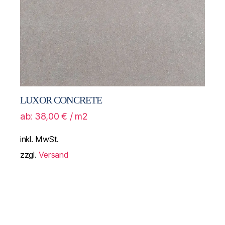
LUXOR CONCRETE
ab:
38,00
€
/ m2
inkl. MwSt.
zzgl.
Versand