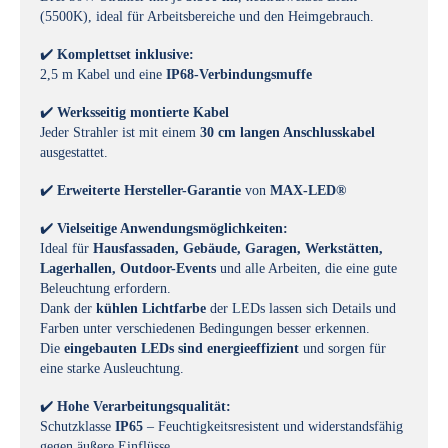
(5500K), ideal für Arbeitsbereiche und den Heimgebrauch.
✔️
Komplettset inklusive:
2,5 m Kabel und eine
IP68-Verbindungsmuffe
✔️
Werksseitig montierte Kabel
Jeder Strahler ist mit einem
30 cm langen Anschlusskabel
ausgestattet.
✔️
Erweiterte Hersteller-Garantie
von
MAX-LED®
✔️
Vielseitige Anwendungsmöglichkeiten:
Ideal für
Hausfassaden, Gebäude, Garagen, Werkstätten,
Lagerhallen, Outdoor-Events
und alle Arbeiten, die eine gute
Beleuchtung erfordern.
Dank der
kühlen Lichtfarbe
der LEDs lassen sich Details und
Farben unter verschiedenen Bedingungen besser erkennen.
Die
eingebauten LEDs sind energieeffizient
und sorgen für
eine starke Ausleuchtung.
✔️
Hohe Verarbeitungsqualität:
Schutzklasse
IP65
– Feuchtigkeitsresistent und widerstandsfähig
gegen äußere Einflüsse.