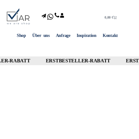
0,00
€
Shop
Über uns
Anfrage
Inspiration
Kontakt
ER-RABATT
ERSTBESTELLER-RABATT
ERST
10% OFF
10% OFF
10% OFF