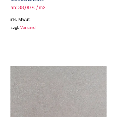
ab:
38,00
€
/ m2
inkl. MwSt.
zzgl.
Versand