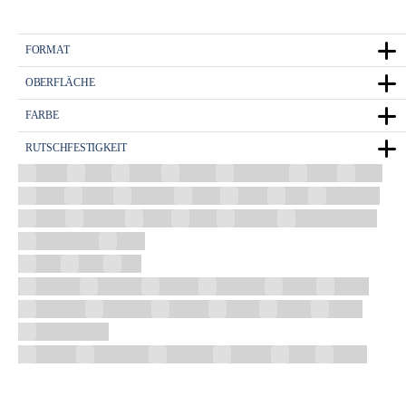
FORMAT
OBERFLÄCHE
FARBE
RUTSCHFESTIGKEIT
Beige
Blau
Braun
Chrom
Dunkelgrau
Eiche
Gelb
Gold
Grafit
Graphite
Grau
Grün
Lila
Mehrfarbig
Nuss
Perlgrau
Rosa
Satin
Schwarz
Schwarz glänzend
Schwarz matt
Weiß
R10
R11
R9
100x100
120x120
20x120
30,3x61,3
30x60
30×90
60,5x60,5
60,8x60,8
60x120
60x60
60x90
90x90
DECOR 30×90
Antislip
Geschliffen
Glänzend
Lappato
Matt
Poliert