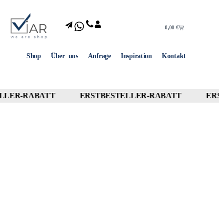
0,00
€
Shop
Über uns
Anfrage
Inspiration
Kontakt
LLER-RABATT
ERSTBESTELLER-RABATT
ER
10% OFF
10% OFF
10% OFF