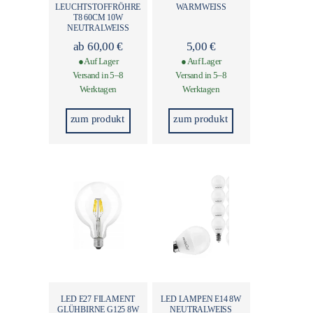
LEUCHTSTOFFRÖHRE
WARMWEISS
T8 60CM 10W
NEUTRALWEISS
ab
60,00
€
5,00
€
● Auf Lager
● Auf Lager
Versand in 5–8
Versand in 5–8
Werktagen
Werktagen
zum produkt
zum produkt
LED E27 FILAMENT
LED LAMPEN E14 8W
GLÜHBIRNE G125 8W
NEUTRALWEISS​