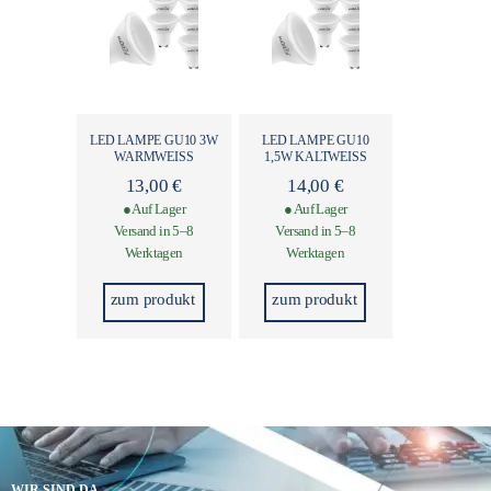
LED LAMPE GU10 3W
LED LAMPE GU10
WARMWEISS
1,5W KALTWEISS
13,00
€
14,00
€
● Auf Lager
● Auf Lager
Versand in 5–8
Versand in 5–8
Werktagen
Werktagen
zum produkt
zum produkt
WIR SIND DA,