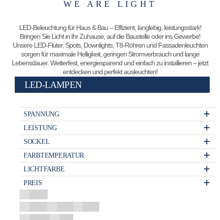
WE ARE LIGHT
LED-Beleuchtung für Haus & Bau – Effizient, langlebig, leistungsstark!
Bringen Sie Licht in Ihr Zuhause, auf die Baustelle oder ins Gewerbe!
Unsere LED-Fluter, Spots, Downlights, T8-Röhren und Fassadenleuchten
sorgen für maximale Helligkeit, geringen Stromverbrauch und lange
Lebensdauer. Wetterfest, energiesparend und einfach zu installieren – jetzt
entdecken und perfekt ausleuchten!
LED-LAMPEN
SPANNUNG
LEISTUNG
SOCKEL
FARBTEMPERATUR
LICHTFARBE
PREIS
230 V
1,5 W
10 W
12 W
14,4 W
3 W