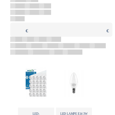
4,8 W
400W
5 W
600W
7,2 W
8 W
8,5 W
€
€
E14
E27
G13
GU10
2700 K
3000 K
4000 K
4500 K
6000K
6500 K
Kaltweiß
Neutralweiß
RGB
Warmweiß
LED-
LED LAMPE E14 3W