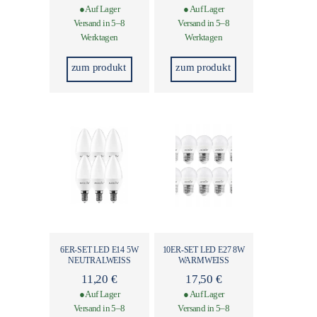
● Auf Lager
● Auf Lager
Versand in 5–8
Versand in 5–8
Werktagen
Werktagen
zum produkt
zum produkt
6ER-SET LED E14 5W
10ER-SET LED E27 8W
NEUTRALWEISS
WARMWEISS​
11,20
€
17,50
€
● Auf Lager
● Auf Lager
Versand in 5–8
Versand in 5–8