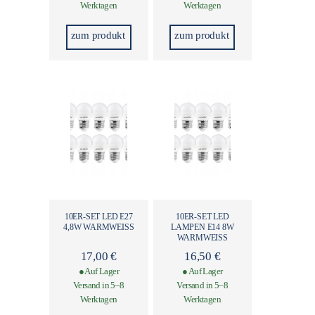
Werktagen
Werktagen
zum produkt
zum produkt
10ER-SET LED E27
10ER-SET LED
4,8W WARMWEISS
LAMPEN E14 8W
WARMWEISS
17,00
€
16,50
€
● Auf Lager
● Auf Lager
Versand in 5–8
Versand in 5–8
Werktagen
Werktagen