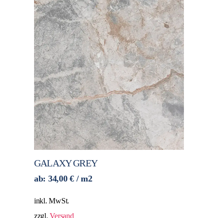
GALAXY GREY
ab:
34,00
€
/ m2
inkl. MwSt.
zzgl.
Versand