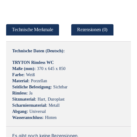
Technische Merkmale
Rezensionen (0)
Technische Daten (Deutsch):
TRYTON Rimless WC
Maße (mm):
370 x 645 x 850
Farbe:
Weiß
Material:
Porzellan
Seitliche Befestigung:
Sichtbar
Rimless:
Ja
Sitzmaterial:
Hart, Duroplast
Scharniermaterial:
Metall
Abgang:
Universal
Wasseranschluss:
Hinten
Es gibt noch keine Rezensionen.