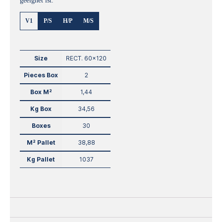
V1
P/S
H/P
M/S
Size
RECT. 60×120
Pieces Box
2
Box M²
1,44
Kg Box
34,56
Boxes
30
M² Pallet
38,88
Kg Pallet
1037