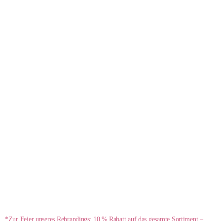
- 10 %*
*Zur Feier unseres Rebrandings: 10 % Rabatt auf das gesamte Sortiment –