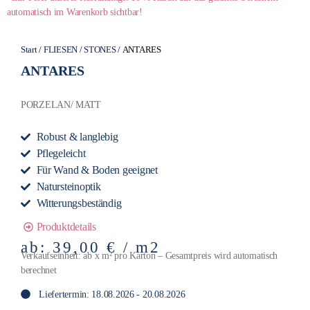
automatisch im Warenkorb sichtbar!
Start
/
FLIESEN
/
STONES
/ ANTARES
ANTARES
PORZELAN/ MATT
Robust & langlebig
Pflegeleicht
Für Wand & Boden geeignet
Natursteinoptik
Witterungsbeständig
Produktdetails
ab:
39,00
€
/ m2
Verkaufseinheit: ab x m² pro Karton – Gesamtpreis wird automatisch
berechnet
Liefertermin: 18.08.2026 - 20.08.2026