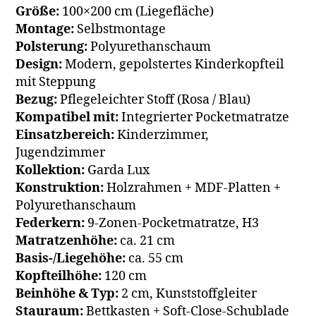
Größe:
100×200 cm (Liegefläche)
Montage:
Selbstmontage
Polsterung:
Polyurethanschaum
Design:
Modern, gepolstertes Kinderkopfteil
mit Steppung
Bezug:
Pflegeleichter Stoff (Rosa / Blau)
Kompatibel mit:
Integrierter Pocketmatratze
Einsatzbereich:
Kinderzimmer,
Jugendzimmer
Kollektion:
Garda Lux
Konstruktion:
Holzrahmen + MDF-Platten +
Polyurethanschaum
Federkern:
9-Zonen-Pocketmatratze, H3
Matratzenhöhe:
ca. 21 cm
Basis-/Liegehöhe:
ca. 55 cm
Kopfteilhöhe:
120 cm
Beinhöhe & Typ:
2 cm, Kunststoffgleiter
Stauraum:
Bettkasten + Soft-Close-Schublade