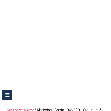
Kinderbett Garda 100×200 – Stauraum &
Pocketmatratze
/
/ Kinderbett Garda 100×200 – Stauraum &
Start
Schlafsysteme