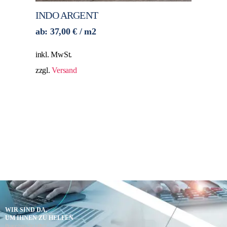
INDO ARGENT
ab:
37,00
€
/ m2
inkl. MwSt.
zzgl.
Versand
WIR SIND DA,
UM IHNEN ZU HELFEN
Brauchen Sie Hilfe?