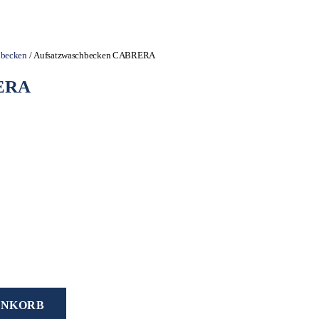
hbecken
/ Aufsatzwaschbecken CABRERA
RERA
ENKORB