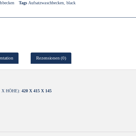
chbecken
Tags
Aufsatzwaschbecken
,
black
ntation
Rezensionen (0)
 X HÖHE):
420 X 415 X 145