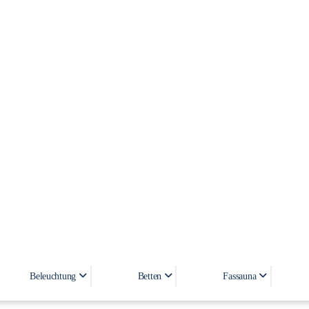
Aufsatzwaschbecken CABRERA
Beleuchtung
Betten
Fassauna