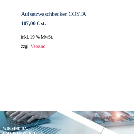
Aufsatzwaschbecken COSTA
107,00
€
st.
inkl. 19 % MwSt.
zzgl.
Versand
WIR SIND DA,
UM IHNEN ZU HELFEN