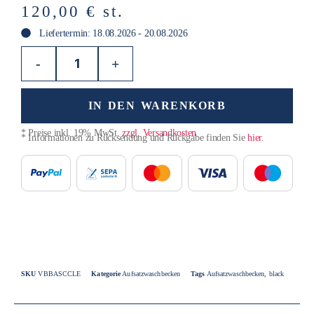
120,00
€
st.
Liefertermin: 18.08.2026 - 20.08.2026
-
+
IN DEN WARENKORB
* Preise inkl. 19% MwSt.
zzgl. Versandkosten
* Informationen zu Rücksendung und Rückgabe finden Sie
hier
.
SKU
VBBASCCLE
Kategorie
Aufsatzwaschbecken
Tags
Aufsatzwaschbecken
,
black