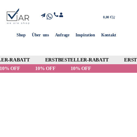
0,00
€
Shop
Über uns
Anfrage
Inspiration
Kontakt
ER-RABATT
ERSTBESTELLER-RABATT
ERSTB
10% OFF
10% OFF
10% OFF