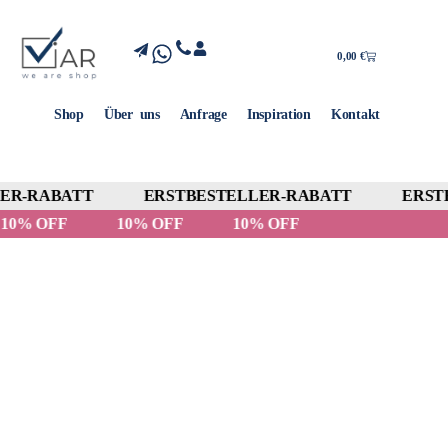
0,00
€
Shop
Über uns
Anfrage
Inspiration
Kontakt
ER-RABATT
ERSTBESTELLER-RABATT
ERSTB
10% OFF
10% OFF
10% OFF