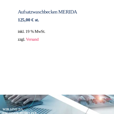
Aufsatzwaschbecken MERIDA
125,00
€
st.
inkl. 19 % MwSt.
zzgl.
Versand
WIR SIND DA,
UM IHNEN ZU HELFEN