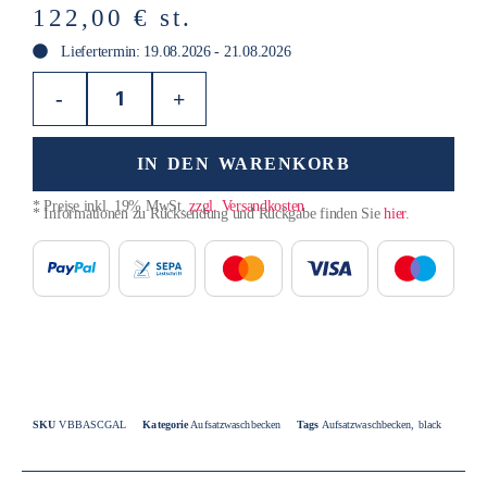
122,00
€
st.
Liefertermin: 19.08.2026 - 21.08.2026
-
+
IN DEN WARENKORB
* Preise inkl. 19% MwSt.
zzgl. Versandkosten
* Informationen zu Rücksendung und Rückgabe finden Sie
hier
.
SKU
VBBASCGAL
Kategorie
Aufsatzwaschbecken
Tags
Aufsatzwaschbecken
,
black