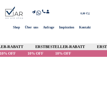
0,00
€
Shop
Über uns
Anfrage
Inspiration
Kontakt
ER-RABATT
ERSTBESTELLER-RABATT
ERSTB
10% OFF
10% OFF
10% OFF