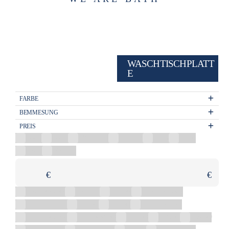
WASCHTISCHPLATT
E
FARBE
BEMMESUNG
PREIS
Gold
Grün
Mehrfarbig
Schwarz
Weiß
Eiche
Nuss
Graphite
€
€
1005x460x542
100x100
100x40
1105-1265x400
1105-1265x510
110x40
110x47
1110-1340x300
1110-1340x500
1205x460x542
120x40
120x47
130x40