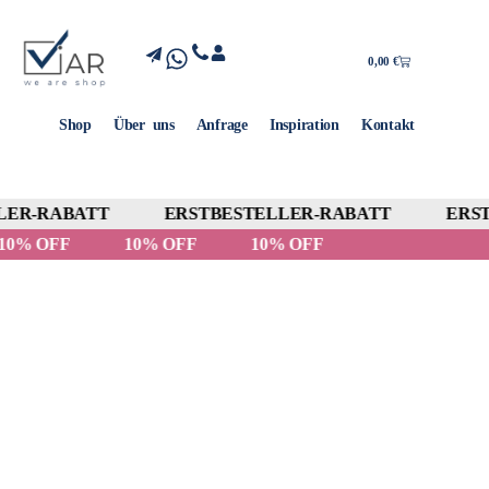
0,00
€
Shop
Über uns
Anfrage
Inspiration
Kontakt
ER-RABATT
ERSTBESTELLER-RABATT
ERST
10% OFF
10% OFF
10% OFF