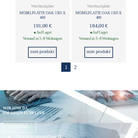
Waschtischplatte
Waschtischplatte
MÖBELPLATTE OAK 1505 X
MÖBELPLATTE OAK 1305 X
400
400
191,00
€
184,00
€
● Auf Lager
● Auf Lager
Versand in 5–8 Werktagen
Versand in 5–8 Werktagen
zum produkt
zum produkt
1
2
WIR SIND DA,
UM IHNEN ZU HELFEN
Brauchen Sie Hilfe?
Wir sind immer für Sie da – bei jeder Frage.
K
Frage stellen
Newsletteranmeldung &