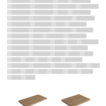
1500x800x580
1500x800x600
150x40
1600x750x580
1670x780x720
1670x840x560
1670x840x560
1700x750x760
1700x780x680
1700x800x580
170x47
1720x730x740
200x390x542
200x460x542
300x240x600
300x250x1400
300x300x1700
300x300x840
30x60
340x485x325
350x530x320
350x535x375
355x510x325
355x510x340
365x490x325
40x40
500x240x600
500x300x1700
500x300x840
505x390x542
50x40
50x50
600x390x540
600x390x870
600x456x542
600x800
605x390x542
605x460x542
605x470x542
60x100
60x120
60x40
60x47
60x60
60x80
70x70
800x456x542
805x390x542
805x460x542
805x480x542
80x100
80x40
80x47
80x60
80x80
858x500
90x90
über 120
Ø 21,7
Ø 25,5