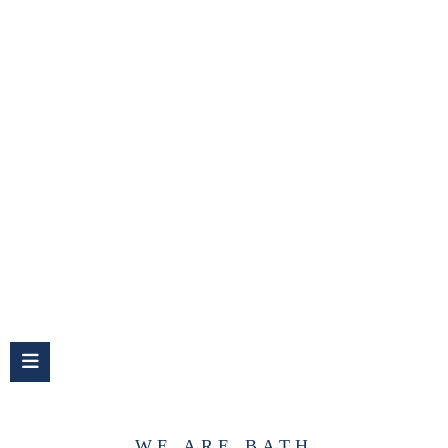
Waschtischplatte
WE ARE BATH