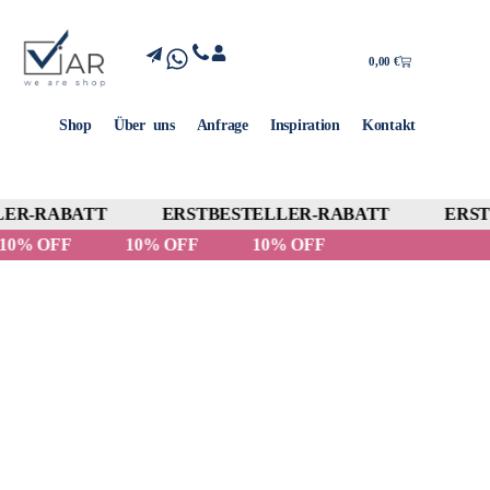
0,00
€
Shop
Über uns
Anfrage
Inspiration
Kontakt
ER-RABATT
ERSTBESTELLER-RABATT
ERSTB
10% OFF
10% OFF
10% OFF