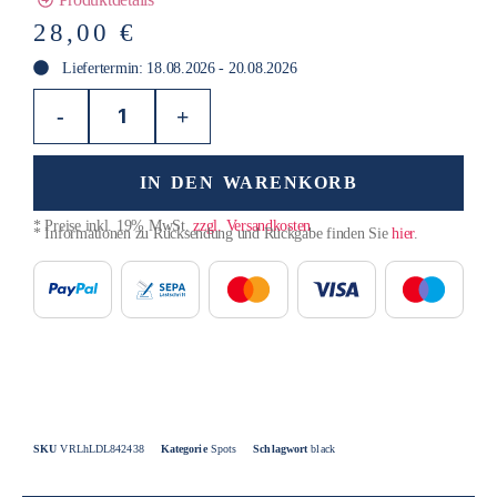
Produktdetails
28,00
€
Liefertermin: 18.08.2026 - 20.08.2026
-
+
IN DEN WARENKORB
* Preise inkl. 19% MwSt.
zzgl. Versandkosten
* Informationen zu Rücksendung und Rückgabe finden Sie
hier
.
SKU
VRLhLDL842438
Kategorie
Spots
Schlagwort
black