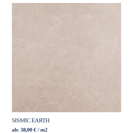
SISMIC EARTH
ab:
38,00
€
/ m2