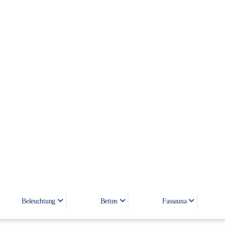
SISMIC GREY
Beleuchtung
Betten
Fassauna