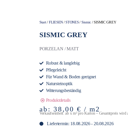
Start
/
FLIESEN
/
STONES
/
Sismic
/ SISMIC GREY
SISMIC GREY
PORZELAN / MATT
Robust & langlebig
Pflegeleicht
Für Wand & Boden geeignet
Natursteinoptik
Witterungsbeständig
Produktdetails
ab:
38,00
€
/ m2
Verkaufseinheit: ab x m² pro Karton – Gesamtpreis wird 
Liefertermin: 18.08.2026 - 20.08.2026