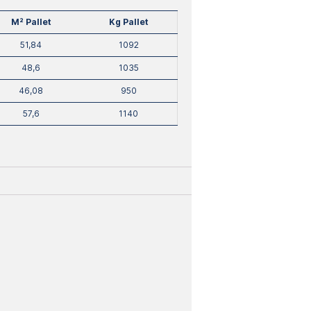
M² Pallet
Kg Pallet
51,84
1092
48,6
1035
46,08
950
57,6
1140