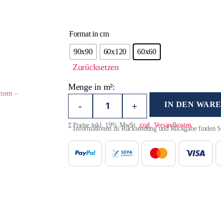
Format in cm
90x90
60x120
60x60
Zurücksetzen
Menge in m²:
iment –
IN DEN WAR
-
+
* Preise inkl. 19% MwSt.
zzgl. Versandkosten
* Informationen zu Rücksendung und Rückgabe finden 