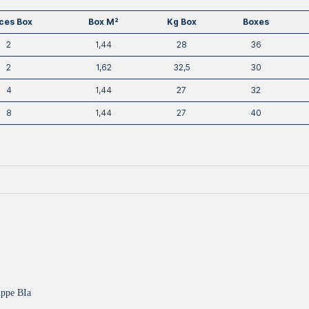
ces Box
Box M²
Kg Box
Boxes
2
1,44
28
36
2
1,62
32,5
30
4
1,44
27
32
8
1,44
27
40
ppe BIa