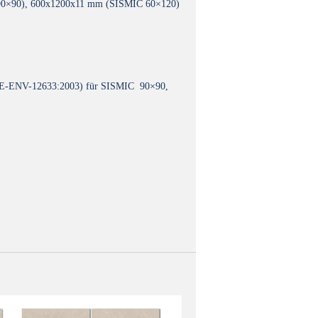
90×90), 600x1200x11 mm (SISMIC 60×120)
UNE-ENV-12633:2003) für SISMIC 90×90,