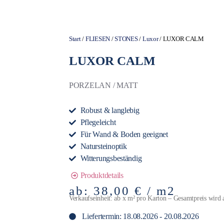
Start
/
FLIESEN
/
STONES
/
Luxor
/ LUXOR CALM
LUXOR CALM
PORZELAN / MATT
Robust & langlebig
Pflegeleicht
Für Wand & Boden geeignet
Natursteinoptik
Witterungsbeständig
Produktdetails
ab:
38,00
€
/ m2
Verkaufseinheit: ab x m² pro Karton – Gesamtpreis wird 
Liefertermin: 18.08.2026 - 20.08.2026