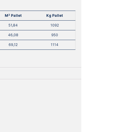
M² Pallet
Kg Pallet
51,84
1092
46,08
950
69,12
1114