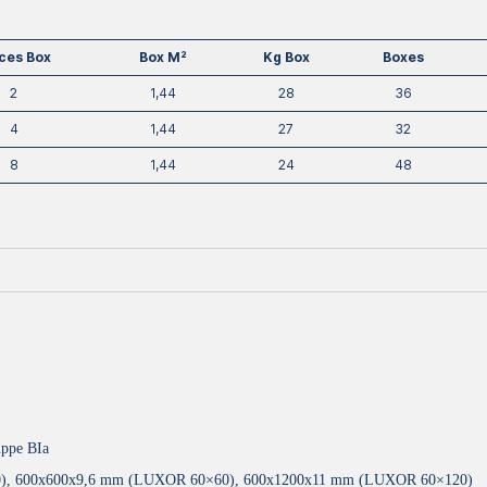
ces Box
Box M²
Kg Box
Boxes
2
1,44
28
36
4
1,44
27
32
8
1,44
24
48
ppe BIa
0), 600x600x9,6 mm (LUXOR 60×60), 600x1200x11 mm (LUXOR 60×120)