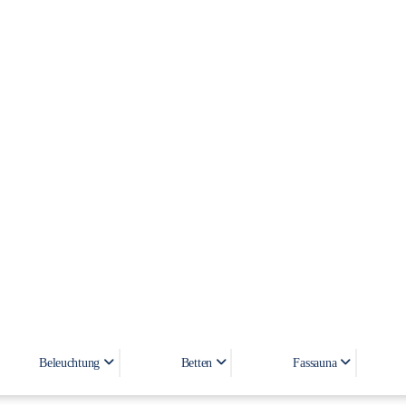
LUXOR CALM
Beleuchtung
Betten
Fassauna