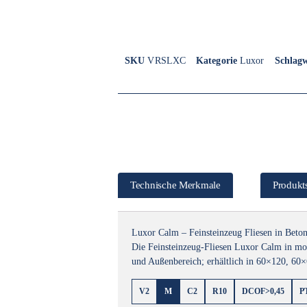
SKU
VRSLXC
Kategorie
Luxor
Schlag
Technische Merkmale
Produkts
Luxor Calm – Feinsteinzeug Fliesen in Beto
Die Feinsteinzeug-Fliesen Luxor Calm in mode
und Außenbereich; erhältlich in 60×120, 60
V2
M
C2
R10
DCOF>0,45
P