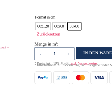
Format in cm
60x120
60x60
30x60
Zurücksetzen
Menge in m²:
iment –
IN DEN WAR
-
+
* Preise inkl. 19% MwSt.
zzgl. Versandkosten
* Informationen zu Rücksendung und Rückgabe finden 