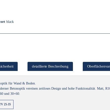
wort
black
icherheit
detaillierte Beschreibung
Oberflächenvar
noptik für Wand & Boden.
rner Betonoptik vereinen zeitloses Design und hohe Funktionalität. Matt, R10,
×60 und 30×60.
TV 25-35