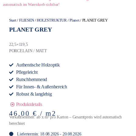
automatisch im Warenkorb sichtbar!
Start
/
FLIESEN
/
HOLZSTRUKTUR
/
Planet
/ PLANET GREY
PLANET GREY
22,5×119,5
PORCELAIN / MATT
Authentische Holzoptik
Pflegeleicht
Rutschhemmend
Für Innen- & Außenbereich
Robust & langlebig
Produktdetails
46,00
€
/ m2
Verkaufseinheit: ab x m² pro Karton – Gesamtpreis wird automatisch
berechnet
Liefertermin: 18.08.2026 - 20.08.2026