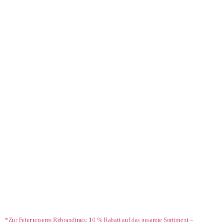
- 10 %*
*Zur Feier unseres Rebrandings: 10 % Rabatt auf das gesamte Sortiment –