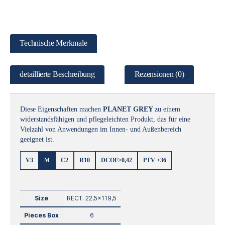
Technische Merkmale
detaillierte Beschreibung
Rezensionen (0)
Diese Eigenschaften machen
PLANET
GREY
zu einem
widerstandsfähigen und pflegeleichten Produkt, das für eine
Vielzahl von Anwendungen im Innen- und Außenbereich
geeignet ist.
V3
M
C2
R10
DCOF>0,42
PTV +36
Size
RECT. 22,5×119,5
Pieces Box
6