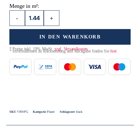
Menge in m²:
-
+
IN DEN WARENKORB
* Preise inkl. 19% MwSt.
zzgl. Versandkosten
* Informationen zu Rücksendung und Rückgabe finden Sie
hier
.
SKU
VRWPG
Kategorie
Planet
Schlagwort
black