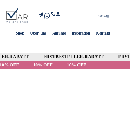
0,00
€
Shop
Über uns
Anfrage
Inspiration
Kontakt
ER-RABATT
ERSTBESTELLER-RABATT
ERSTB
10% OFF
10% OFF
10% OFF