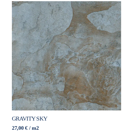
GRAVITY SKY
27,00
€
/ m2