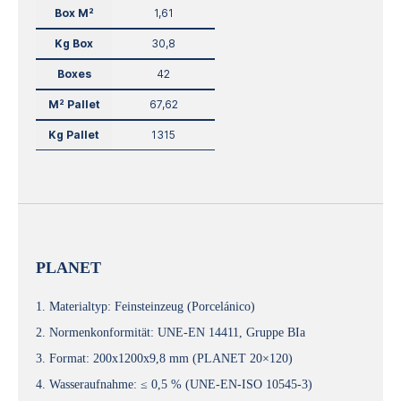
Box M²
1,61
Kg Box
30,8
Boxes
42
M² Pallet
67,62
Kg Pallet
1315
PLANET
1. Materialtyp: Feinsteinzeug (Porcelánico)
2. Normenkonformität: UNE-EN 14411, Gruppe BIa
3. Format: 200x1200x9,8 mm (PLANET 20×120)
4. Wasseraufnahme: ≤ 0,5 % (UNE-EN-ISO 10545-3)