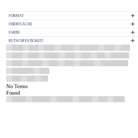
FORMAT
OBERFLÄCHE
FARBE
RUTSCHFESTIGKEIT
Beige
Blau
Braun
Chrom
Dunkelgrau
Eiche
Gelb
Gold
Grafit
Graphite
Grau
Grün
Lila
Mehrfarbig
Nuss
Perlgrau
Rosa
Satin
Schwarz
Schwarz glänzend
Schwarz matt
Weiß
R10
R11
R9
No Terms
Found
Antislip
Geschliffen
Glänzend
Lappato
Matt
Poliert