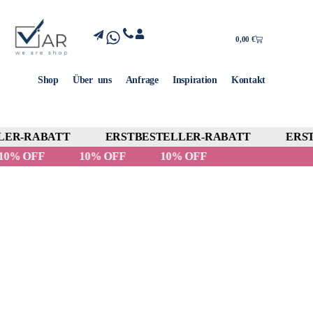
0,00
€
Shop
Über uns
Anfrage
Inspiration
Kontakt
ER-RABATT
ERSTBESTELLER-RABATT
ERST
10% OFF
10% OFF
10% OFF