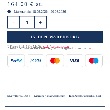
164,00
€
st.
Liefertermin: 18.08.2026 - 20.08.2026
-
+
IN DEN WARENKORB
* Preise inkl. 19% MwSt.
zzgl. Versandkosten
* Informationen zu Rücksendung und Rückgabe finden Sie
hier
.
SKU
VBBASCCOSB
Kategorie
Aufsatzwaschbecken
Tags
Aufsatzwaschbecken
,
black