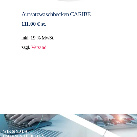
Aufsatzwaschbecken CARIBE
111,00
€
st.
inkl. 19 % MwSt.
zzgl.
Versand
WIR SIND DA,
UM IHNEN ZU HELFEN