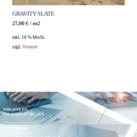
GRAVITY SLATE
27,00
€
/ m2
inkl. 19 % MwSt.
zzgl.
Versand
WIR SIND DA,
UM IHNEN ZU HELFEN
Brauchen Sie Hilfe?
Wir sind immer für Sie da – bei jeder Frage.
K
Frage stellen