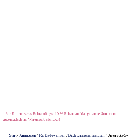
- 10 %*
*Zur Feier unseres Rebrandings: 10 % Rabatt auf das gesamte Sortiment –
automatisch im Warenkorb sichtbar!
Start
/
Armaturen
/
Für Badewannen
/
Badewannenarmaturen
/ Unterputz-5-