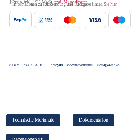
* Preise inkl. 19% MwSt.
zzgl. Versandkosten
* Informationen zu Rücksendung und Rückgabe finden Sie
hier
.
SKU
VRBrDU-Y1237-1CR
Kategorie
Badewannenarmaturen
Schlagwort
black
Technische Merkmale
Dokumentation
Rezensionen (0)