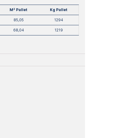
M² Pallet
Kg Pallet
85,05
1294
68,04
1219