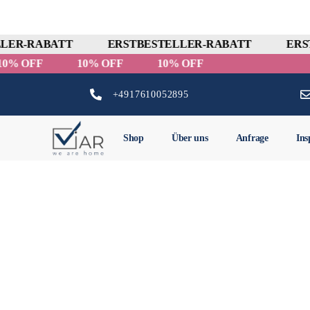
LER-RABATT
ERSTBESTELLER-RABATT
ERST
10% OFF
10% OFF
10% OFF
+4917610052895
Shop
Über uns
Anfrage
Ins