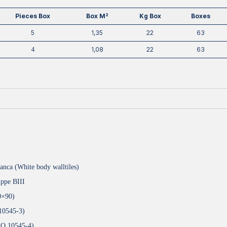
Pieces Box
Box M²
Kg Box
Boxes
5
1,35
22
63
4
1,08
22
63
lanca (White body walltiles)
ppe BIII
0×90)
10545-3)
SO 10545-4)