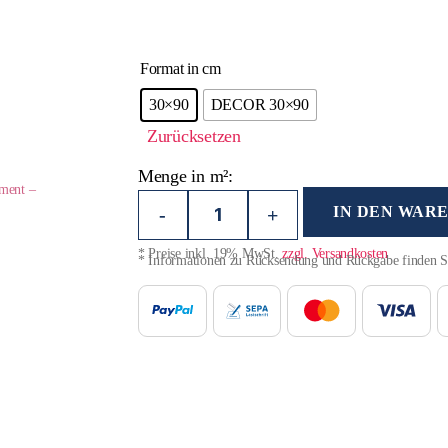
Format in cm
30×90
DECOR 30×90
Zurücksetzen
Menge in m²:
iment –
IN DEN WAR
-
+
* Preise inkl. 19% MwSt.
zzgl. Versandkosten
* Informationen zu Rücksendung und Rückgabe finden 