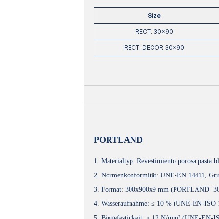
Size
RECT. 30×90
RECT. DECOR 30×90
PORTLAND
1. Materialtyp: Revestimiento porosa pasta b
2. Normenkonformität: UNE-EN 14411, Gru
3. Format: 300x900x9 mm (PORTLAND 3
4. Wasseraufnahme: ≤ 10 % (UNE-EN-ISO 
5. Biegefestigkeit: ≥ 12 N/mm² (UNE-EN-I