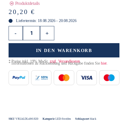
Produktdetails
20,20
€
Liefertermin: 18.08.2026 - 20.08.2026
-
+
IN DEN WARENKORB
* Preise inkl. 19% MwSt.
zzgl. Versandkosten
* Informationen zu Rücksendung und Rückgabe finden Sie
hier
.
SKU
VRLhLDLs841820
Kategorie
LED-Streifen
Schlagwort
black