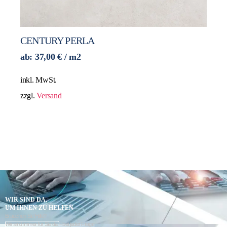
CENTURY PERLA
ab:
37,00
€
/ m2
inkl. MwSt.
zzgl.
Versand
WIR SIND DA,
UM IHNEN ZU HELFEN
Brauchen Sie Hilfe?
Wir sind immer für Sie da – bei jeder Frage.
K