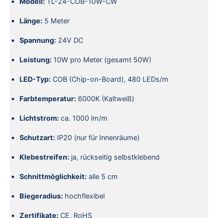
Modell:
TL-24-COB-10W-CW
Länge:
5 Meter
Spannung:
24V DC
Leistung:
10W pro Meter (gesamt 50W)
LED-Typ:
COB (Chip-on-Board), 480 LEDs/m
Farbtemperatur:
6000K (Kaltweiß)
Lichtstrom:
ca. 1000 lm/m
Schutzart:
IP20 (nur für Innenräume)
Klebestreifen:
ja, rückseitig selbstklebend
Schnittmöglichkeit:
alle 5 cm
Biegeradius:
hochflexibel
Zertifikate:
CE, RoHS