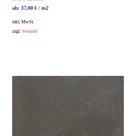
ab:
37,00
€
/ m2
inkl. MwSt.
zzgl.
Versand