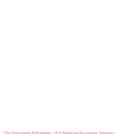
- 10 %*
*Zur Feier unseres Rebrandings: 10 % Rabatt auf das gesamte Sortiment –