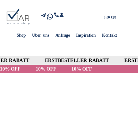
0,00
€
Shop
Über uns
Anfrage
Inspiration
Kontakt
R-RABATT
ERSTBESTELLER-RABATT
ERSTB
10% OFF
10% OFF
10% OFF