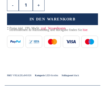
-
+
IN DEN WARENKORB
* Preise inkl. 19% MwSt.
zzgl. Versandkosten
* Informationen zu Rücksendung und Rückgabe finden Sie
hier
.
SKU
VRLhLDLs845026
Kategorie
LED-Streifen
Schlagwort
black