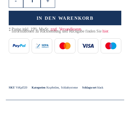
-
+
IN DEN WARENKORB
* Preise inkl. 19% MwSt.
zzgl. Versandkosten
* Informationen zu Rücksendung und Rückgabe finden Sie
hier
.
SKU
VrKpf320
Kategorien
Kopfteilen
,
Schlafsysteme
Schlagwort
black