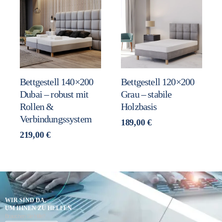
Bettgestell 140×200
Bettgestell 120×200
Dubai – robust mit
Grau – stabile
Rollen &
Holzbasis
Verbindungssystem
189,00
€
219,00
€
WIR SIND DA,
UM IHNEN ZU HELFEN
Brauchen Sie Hilfe?