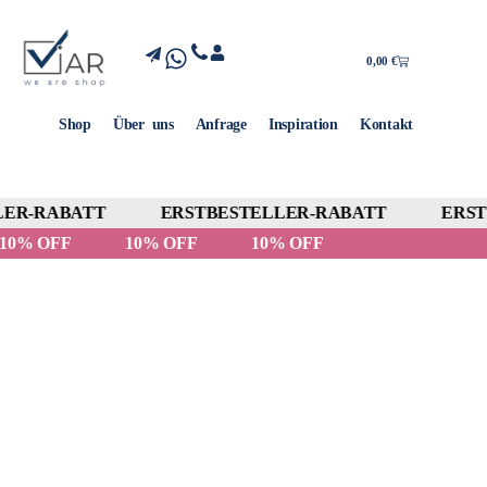
0,00
€
Shop
Über uns
Anfrage
Inspiration
Kontakt
ER-RABATT
ERSTBESTELLER-RABATT
ERSTB
10% OFF
10% OFF
10% OFF