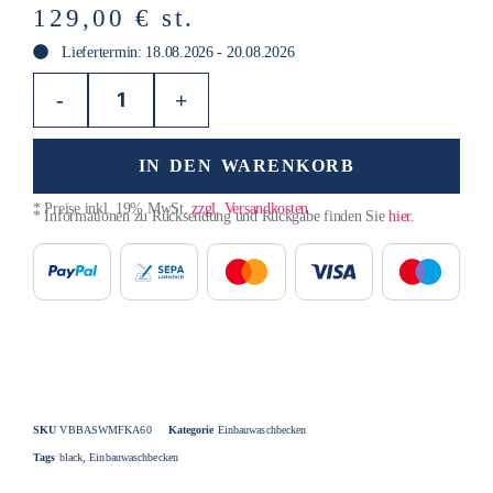
129,00
€
st.
Liefertermin: 18.08.2026 - 20.08.2026
-
+
IN DEN WARENKORB
* Preise inkl. 19% MwSt.
zzgl. Versandkosten
* Informationen zu Rücksendung und Rückgabe finden Sie
hier
.
SKU
VBBASWMFKA60
Kategorie
Einbauwaschbecken
Tags
black
,
Einbauwaschbecken