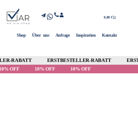
0,00
€
Shop
Über uns
Anfrage
Inspiration
Kontakt
ER-RABATT
ERSTBESTELLER-RABATT
ERST
10% OFF
10% OFF
10% OFF