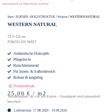
automatisch im Warenkorb sichtbar!
Start
/
FLIESEN
/
HOLZSTRUKTUR
/
Western
/ WESTERN NATURAL
WESTERN NATURAL
23,3×120 cm
PORZELAN/ MATT
Authentische Holzoptik
Pflegeleicht
Rutschhemmend
Für Innen- & Außenbereich
Robust & langlebig
Produktdetails
25,00
€
/ m2
Verkaufseinheit: ab x m² pro Karton – Gesamtpreis wird automatisch
berechnet
Liefertermin: 17.08.2026 - 19.08.2026