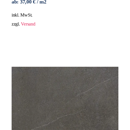
ab:
37,00
€
/ m2
inkl. MwSt.
zzgl.
Versand