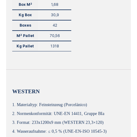
Box M²
1,68
Kg Box
30,9
Boxes
42
M² Pallet
70,56
Kg Pallet
1318
WESTERN
1. Materialtyp: Feinsteinzeug (Porcelánico)
2. Normenkonformität: UNE-EN 14411, Gruppe BIa
3. Format: 233x1200x9 mm (WESTERN 23,3×120)
4. Wasseraufnahme: ≤ 0,5 % (UNE-EN-ISO 10545-3)