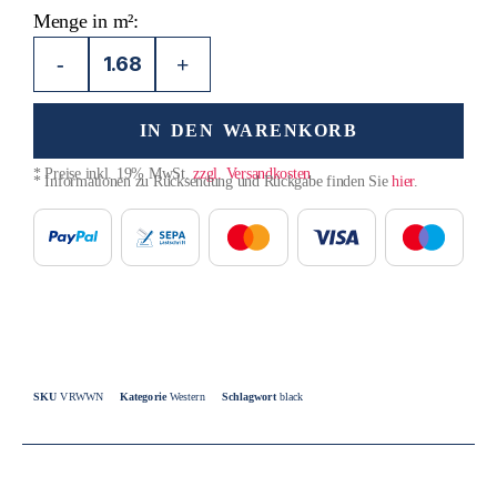
Menge in m²:
-
+
IN DEN WARENKORB
* Preise inkl. 19% MwSt.
zzgl. Versandkosten
* Informationen zu Rücksendung und Rückgabe finden Sie
hier
.
SKU
VRWWN
Kategorie
Western
Schlagwort
black