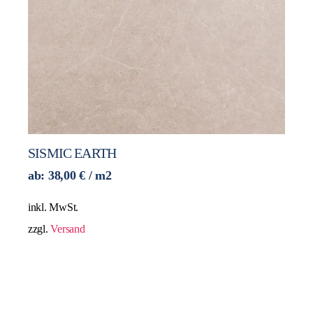
SISMIC EARTH
ab:
38,00
€
/ m2
inkl. MwSt.
zzgl.
Versand