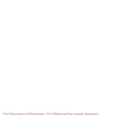
- 10 %*
*Zur Feier unseres Rebrandings: 10 % Rabatt auf das gesamte Sortiment –