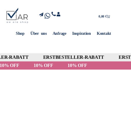
0,00
€
Shop
Über uns
Anfrage
Inspiration
Kontakt
ER-RABATT
ERSTBESTELLER-RABATT
ERSTB
10% OFF
10% OFF
10% OFF