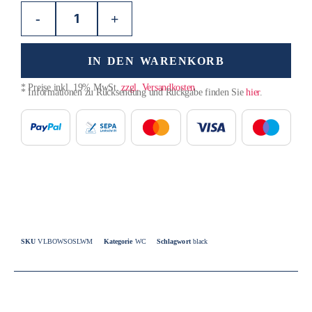
-
+
IN DEN WARENKORB
* Preise inkl. 19% MwSt.
zzgl. Versandkosten
* Informationen zu Rücksendung und Rückgabe finden Sie
hier
.
SKU
VLBOWSOSLWM
Kategorie
WC
Schlagwort
black