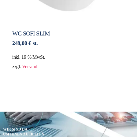
WC SOFI SLIM
248,00
€
st.
inkl. 19 % MwSt.
zzgl.
Versand
WIR SIND DA,
UM IHNEN ZU HELFEN