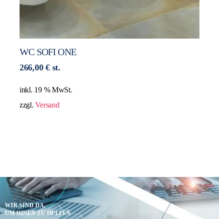
WC SOFI ONE
266,00
€
st.
inkl. 19 % MwSt.
zzgl.
Versand
WIR SIND DA,
UM IHNEN ZU HELFEN