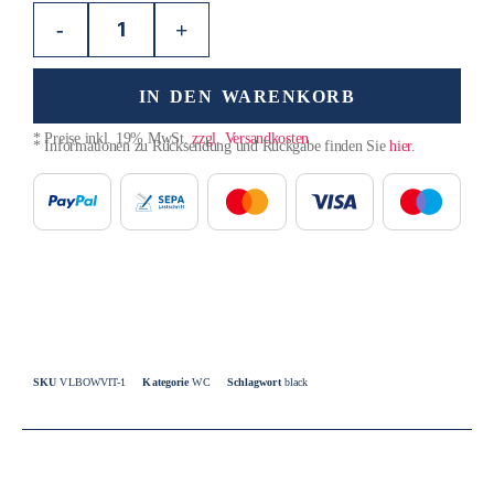
-
+
IN DEN WARENKORB
* Preise inkl. 19% MwSt.
zzgl. Versandkosten
* Informationen zu Rücksendung und Rückgabe finden Sie
hier
.
SKU
VLBOWVIT-1
Kategorie
WC
Schlagwort
black