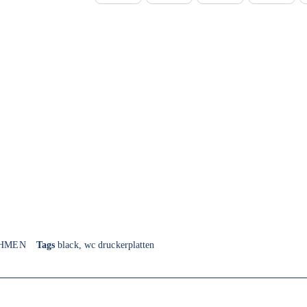
HMEN
Tags
black
,
wc druckerplatten