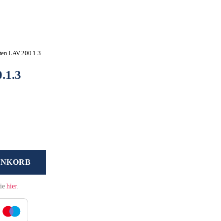
ten LAV 200.1.3
.1.3
ENKORB
Sie
hier
.