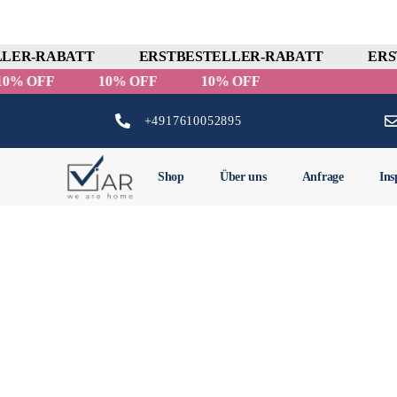
LER-RABATT
ERSTBESTELLER-RABATT
ERST
10% OFF
10% OFF
10% OFF
+4917610052895
Shop
Über uns
Anfrage
Ins