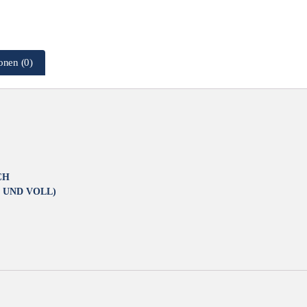
onen (0)
CH
 UND VOLL)