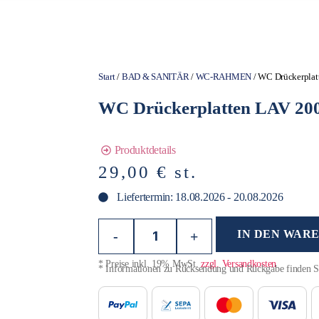
Start
/
BAD & SANITÄR
/
WC-RAHMEN
/ WC Drückerplat
WC Drückerplatten LAV 200
Produktdetails
29,00
€
st.
Liefertermin: 18.08.2026 - 20.08.2026
IN DEN WAR
-
+
* Preise inkl. 19% MwSt.
zzgl. Versandkosten
* Informationen zu Rücksendung und Rückgabe finden 