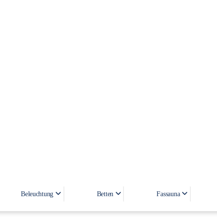
WC Drückerplatten LAV 200.1.3
Beleuchtung
Betten
Fassauna