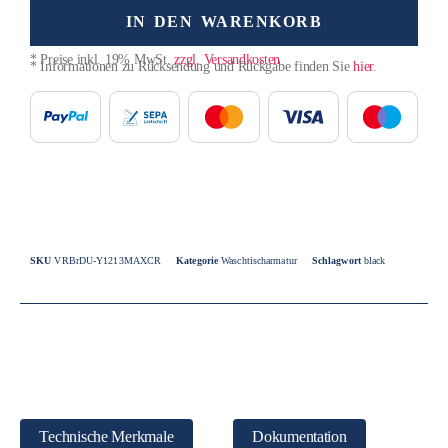
IN DEN WARENKORB
* Preise inkl. 19% MwSt.
zzgl. Versandkosten
* Informationen zu Rücksendung und Rückgabe finden Sie
hier
.
SKU
VRBrDU-Y1213MAXCR
Kategorie
Waschtischarmatur
Schlagwort
black
Technische Merkmale
Dokumentation