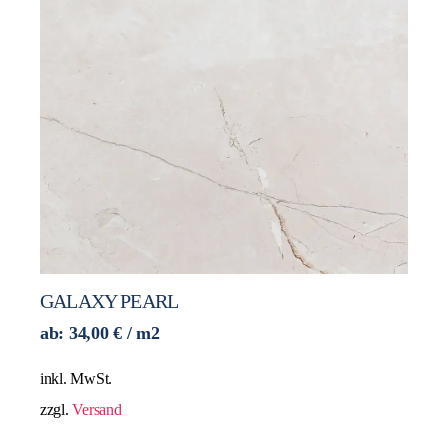
GALAXY PEARL
ab:
34,00
€
/ m2
inkl. MwSt.
zzgl.
Versand