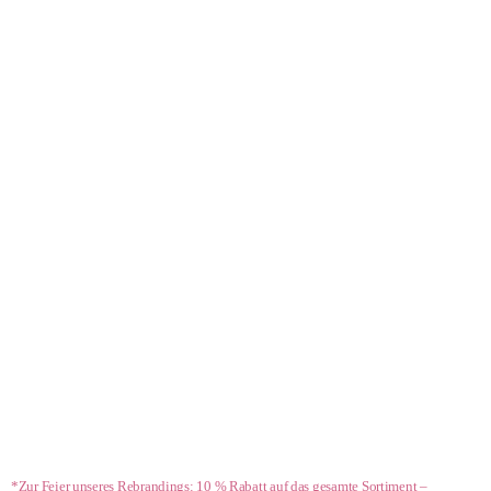
- 10 %*
*Zur Feier unseres Rebrandings: 10 % Rabatt auf das gesamte Sortiment –