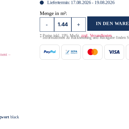
Liefertermin: 17.08.2026 - 19.08.2026
Menge in m²:
IN DEN WAR
-
+
* Preise inkl. 19% MwSt.
zzgl. Versandkosten
* Informationen zu Rücksendung und Rückgabe finden 
iment –
gwort
black