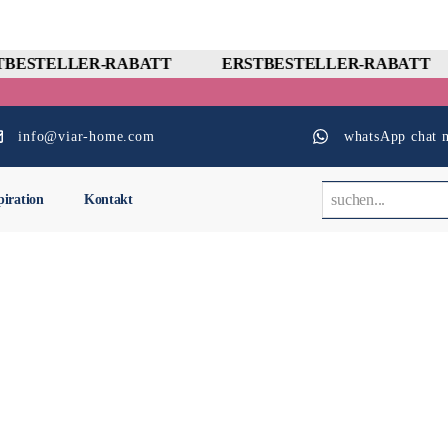
BESTELLER-RABATT
ERSTBESTELLER-RABATT
info@viar-home.com
whatsApp chat m
piration
Kontakt