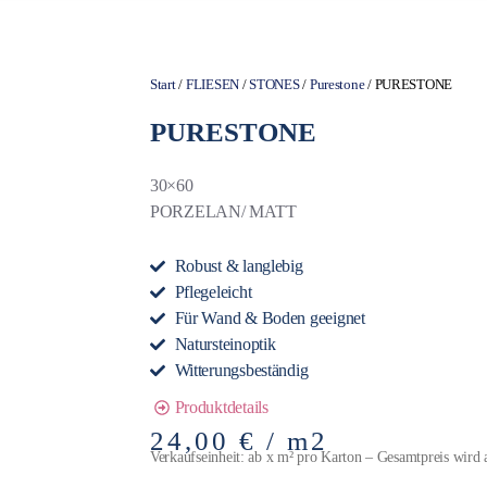
Start
/
FLIESEN
/
STONES
/
Purestone
/ PURESTONE
PURESTONE
30×60
PORZELAN/ MATT
Robust & langlebig
Pflegeleicht
Für Wand & Boden geeignet
Natursteinoptik
Witterungsbeständig
Produktdetails
24,00
€
/ m2
Verkaufseinheit: ab x m² pro Karton – Gesamtpreis wird 