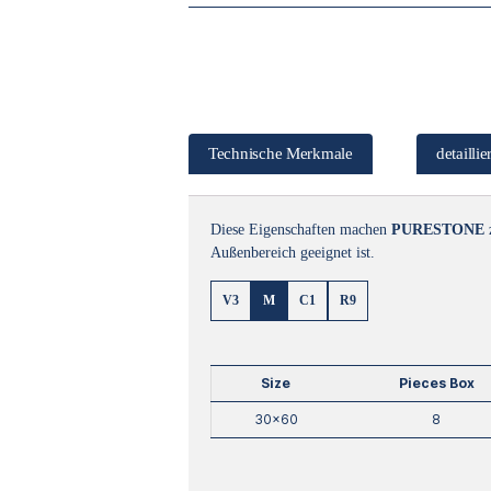
Technische Merkmale
detailli
Diese Eigenschaften machen
PURESTONE
Außenbereich geeignet ist.
V3
M
C1
R9
Size
Pieces Box
30×60
8