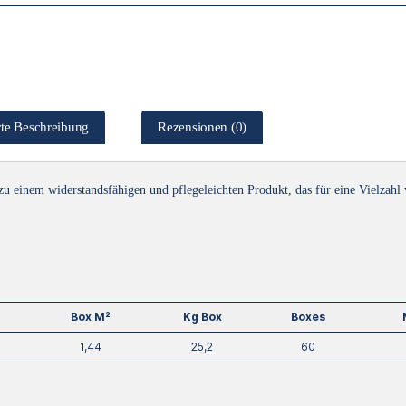
erte Beschreibung
Rezensionen (0)
zu einem widerstandsfähigen und pflegeleichten Produkt, das für eine Vielza
Box M²
Kg Box
Boxes
1,44
25,2
60