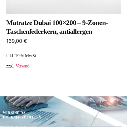
Matratze Dubai 100×200 – 9-Zonen-
Taschenfederkern, antiallergen
169,00
€
inkl. 19 % MwSt.
zzgl.
Versand
WIR SIND DA,
UM IHNEN ZU HELFEN
Brauchen Sie Hilfe?
Wir sind immer für Sie da – bei jeder Frage.
K