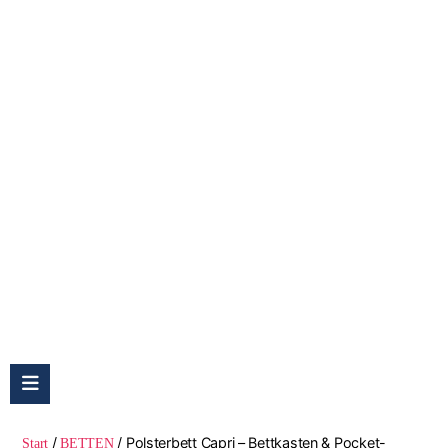
Polsterbett Capri – Bettkasten & Pocket-
Matratze
/
/ Polsterbett Capri – Bettkasten & Pocket-
Start
BETTEN