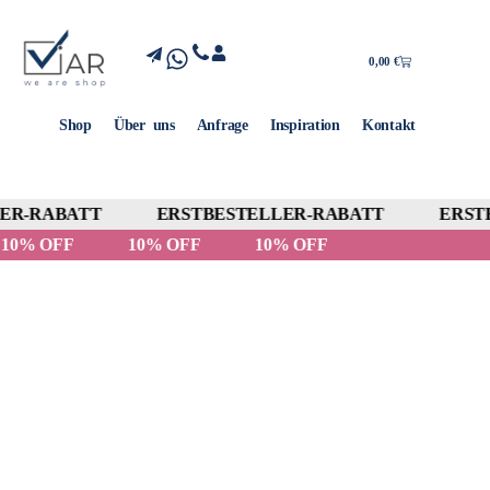
0,00
€
Shop
Über uns
Anfrage
Inspiration
Kontakt
R-RABATT
ERSTBESTELLER-RABATT
ERSTB
10% OFF
10% OFF
10% OFF