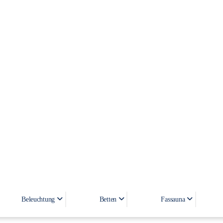
LED BADSPIEGEL DAFNE 90
Beleuchtung
Betten
Fassauna