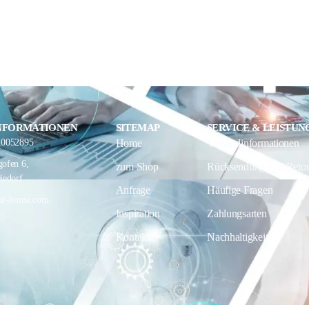
NFORMATIONEN
SITEMAP
SERVICE & LEISTUN
10052895
Home
Versandinformationen
ofen 6,
zum Shop
Rücksendung und Reto
iedorf
Anfrage
Häufige Fragen
ar-home.com
Inspiration
Zahlungsarten
Kontakt
Nachhaltigkeit