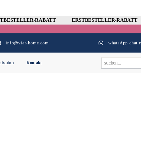
TBESTELLER-RABATT
ERSTBESTELLER-RABATT
info@viar-home.com
whatsApp chat m
piration
Kontakt