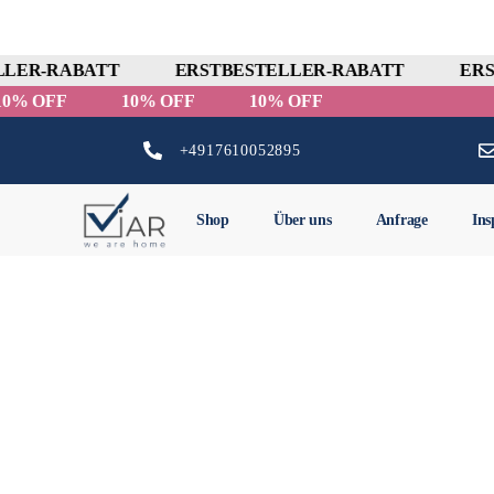
LER-RABATT
ERSTBESTELLER-RABATT
ERS
10% OFF
10% OFF
10% OFF
+4917610052895
Shop
Über uns
Anfrage
Ins