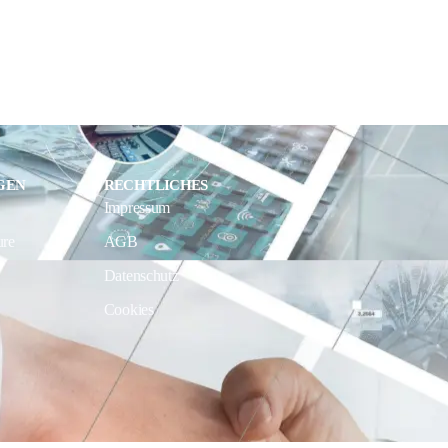
GEN
RECHTLICHES
Impressum
ure
AGB
Datenschutz
Cookies