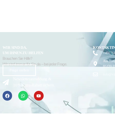
WIR SIND DA,
KONTAKTI
UM IHNEN ZU HELFEN
+49176
Brauchen Sie Hilfe?
Am Ring
Wir sind immer für Sie da – bei jeder Frage.
86420 D
Frage stellen
info@vi
Newsletteranmeldung &
10 % Extra-Rabatt sichern.