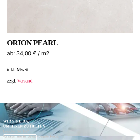
ORION PEARL
ab:
34,00
€
/ m2
inkl. MwSt.
zzgl.
Versand
WIR SIND DA,
UM IHNEN ZU HELFEN
Brauchen Sie Hilfe?
Wir sind immer für Sie da – bei jeder Frage.
K