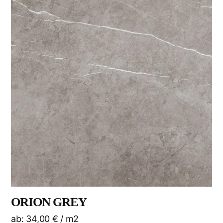
ORION GREY
ab:
34,00
€
/ m2